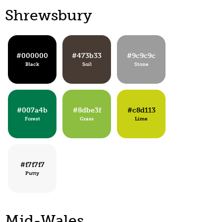
Shrewsbury
#000000
#473b33
#9c9c9c
Black
Soil
Stone
#007a4b
#8dbe3f
#c8d113
Forest
Grass
Lime
#f7f7f7
Putty
Mid-Wales