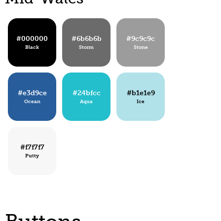
#000000
#6b6b6b
#9c9c9c
Black
Storm
Stone
#e3d9ce
#24bfcc
#b1e1e9
Ocean
Aqua
Ice
#f7f7f7
Putty