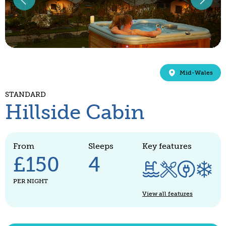
Mid-Wales
STANDARD
Hillside Cabin
From
Sleeps
Key features
£150
4
PER NIGHT
View all features