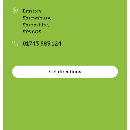
Emstrey,
Shrewsbury,
Shropshire,
SY5 6QS
01743 583 124
Get directions